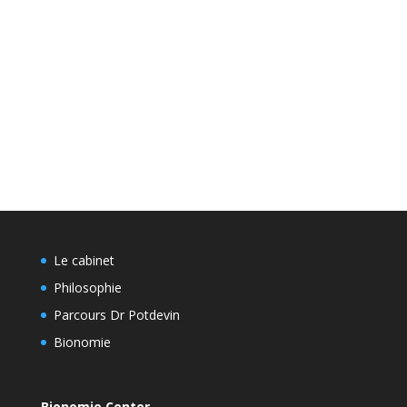
Le cabinet
Philosophie
Parcours Dr Potdevin
Bionomie
Bionomie Center