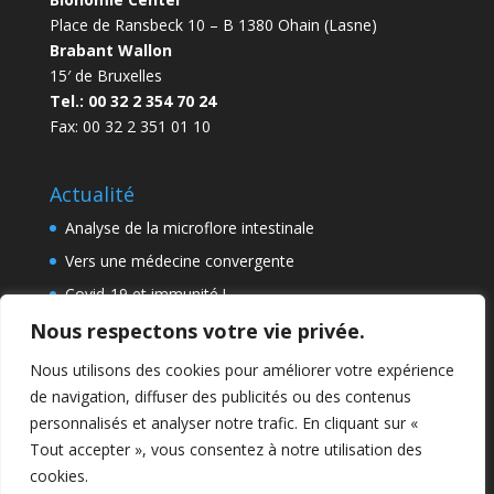
Place de Ransbeck 10 – B 1380 Ohain (Lasne)
Brabant Wallon
15′ de Bruxelles
Tel.: 00 32 2 354 70 24
Fax: 00 32 2 351 01 10
Actualité
Analyse de la microflore intestinale
Vers une médecine convergente
Covid-19 et immunité !
Traitement des rides sans bistouri
Nous respectons votre vie privée.
Un visage lisse et galbé
Nous utilisons des cookies pour améliorer votre expérience
de navigation, diffuser des publicités ou des contenus
personnalisés et analyser notre trafic. En cliquant sur «
Tout accepter », vous consentez à notre utilisation des
cookies.