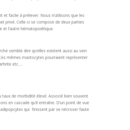
t et facile à prélever. Nous n’utilisons que les
net privé. Celle-ci se compose de deux parties
 et l’autre hématopoiétique.
che semble dire qu’elles existent aussi au sein
re. Ces mêmes mastocytes pourraient représenter
rhrite etc….
du taux de morbidité élevé. Associé bien souvent
ons en cascade qu’il entraîne. D’un point de vue
s adipopcytes qui finissent par se nécroser faute