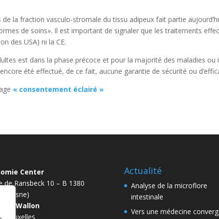
 de la fraction vasculo-stromale du tissu adipeux fait partie aujourd’
mes de soins». Il est important de signaler que les traitements effect
on des USA) ni la CE.
ultes est dans la phase précoce et pour la majorité des maladies ou i
encore été effectué, de ce fait, aucune garantie de sécurité ou d’effic
page
« consentement éclairé »
Actualité
nomie Center
e de Ransbeck 10 – B 1380
Analyse de la microflore
n (Lasne)
intestinale
bant Wallon
Vers une médecine converg
de Bruxelles
e