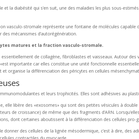
le et la diabésité qui s’en suit, une des maladies les plus sous-estimés
ction vasculo-stromale représente une fontaine de molécules capable d
er des mécanismes d’autorégénération.
cytes matures et la fraction vasculo-stromale.
e essentiellement de collagène, fibroblastes et vaisseaux. Autour des 
 importante car elles constitue une unité fonctionnelle essentielle.
t et organise la différenciation des péricytes en cellules mésenchyma
euses
e immunomodulantes et leurs trophicités. Elles sont adhésives au plast
e, elle libère des «exosomes» qui sont des petites vésicules à doub
cteurs de croissance) de même que des fragments d’ARN. Lorsqu’elles fu
ions, dont certaines aboutissent à la différenciation des cellules pro-g
donner des cellules de la lignée mésodermique, c’est à dire, des adi
llules contractiles du myocarde.