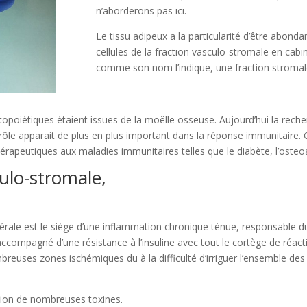
n’aborderons pas ici.
Le tissu adipeux a la particularité d’être abondan
cellules de la fraction vasculo-stromale en cabi
comme son nom l’indique, une fraction stromale
opoiétiques étaient issues de la moëlle osseuse. Aujourd’hui la recher
le rôle apparait de plus en plus important dans la réponse immunitai
rapeutiques aux maladies immunitaires telles que le diabète, l’osteoa
culo-stromale,
scérale est le siège d’une inflammation chronique ténue, responsable 
compagné d’une résistance à l’insuline avec tout le cortège de réacti
mbreuses zones ischémiques du à la difficulté d’irriguer l’ensemble de
ection de nombreuses toxines.