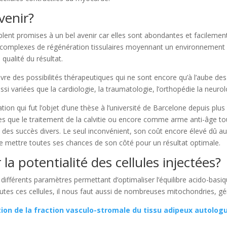
venir?
blent promises à un bel avenir car elles sont abondantes et facilemen
ssus complexes de régénération tissulaires moyennant un environnemen
ualité du résultat.
vre des possibilités thérapeutiques qui ne sont encore qu’à l’aube d
ussi variées que la cardiologie, la traumatologie, l’orthopédie la neuro
tion qui fut l’objet d’une thèse à l’université de Barcelone depuis pl
elles que le traitement de la calvitie ou encore comme arme anti-âge 
des succès divers. Le seul inconvénient, son coût encore élevé dû au
n de mettre toutes ses chances de son côté pour un résultat optimale.
a potentialité des cellules injectées?
 différents paramètres permettant d’optimaliser l’équilibre acido-basiq
outes ces cellules, il nous faut aussi de nombreuses mitochondries, g
ion de la fraction vasculo-stromale du tissu adipeux autologu