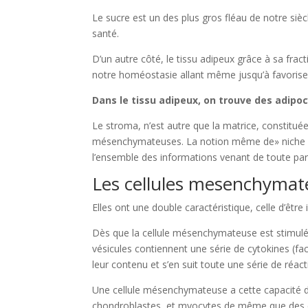
Le sucre est un des plus gros fléau de notre sièc
santé.
D’un autre côté, le tissu adipeux grâce à sa fra
notre homéostasie allant même jusqu’à favoris
Dans le tissu adipeux, on trouve des adipo
Le stroma, n’est autre que la matrice, constitué
mésenchymateuses. La notion même de» niche «est
l’ensemble des informations venant de toute par
Les cellules mesenchymat
Elles ont une double caractéristique, celle d’êtr
Dès que la cellule mésenchymateuse est stimulé
vésicules contiennent une série de cytokines (fa
leur contenu et s’en suit toute une série de réact
Une cellule mésenchymateuse a cette capacité de 
chondroblastes et myocytes de même que des ce