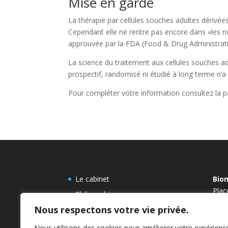
Mise en garde
La thérapie par cellules souches adultes dérivées
Cependant elle ne rentre pas encore dans «les nor
approuvée par la FDA (Food & Drug Administrati
La science du traitement aux cellules souches ad
prospectif, randomisé ni étudié à long terme n’a 
Pour compléter votre information consultez la 
Le cabinet
Bio
Plac
Philosophie
Ohai
Nous respectons votre vie privée.
Parcours Dr Potdevin
Bra
Bionomie
15′ 
Nous utilisons des cookies pour améliorer votre expérienc