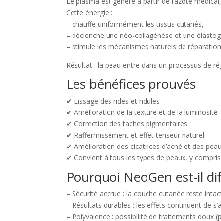
Le plasma est généré à partir de l’azote médical,
Cette énergie :
– chauffe uniformément les tissus cutanés,
– déclenche une néo-collagénèse et une élastog
– stimule les mécanismes naturels de réparation c
Résultat : la peau entre dans un processus de ré
Les bénéfices prouvés
✔ Lissage des rides et ridules
✔ Amélioration de la texture et de la luminosité
✔ Correction des taches pigmentaires
✔ Raffermissement et effet tenseur naturel
✔ Amélioration des cicatrices d’acné et des peau
✔ Convient à tous les types de peaux, y compris
Pourquoi NeoGen est-il di
– Sécurité accrue : la couche cutanée reste intact
– Résultats durables : les effets continuent de s’
– Polyvalence : possibilité de traitements doux