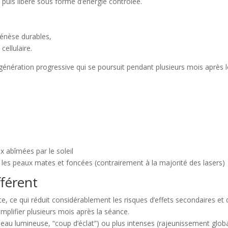
 puis libéré sous forme d’énergie contrôlée.
énèse durables,
ellulaire.
génération progressive qui se poursuit pendant plusieurs mois après l
x abîmées par le soleil
 les peaux mates et foncées (contrairement à la majorité des lasers)
fférent
e, ce qui réduit considérablement les risques d’effets secondaires et d
amplifier plusieurs mois après la séance.
 (peau lumineuse, “coup d’éclat”) ou plus intenses (rajeunissement gl