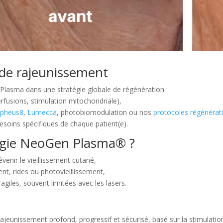
 de rajeunissement
lasma dans une stratégie globale de régénération :
erfusions, stimulation mitochondriale),
pheus8
,
Lumecca
, photobiomodulation ou nos
protocoles régénérat
besoins spécifiques de chaque patient(e).
logie NeoGen Plasma® ?
nir le vieillissement cutané,
ent, rides ou photovieillissement,
iles, souvent limitées avec les lasers.
jeunissement profond, progressif et sécurisé, basé sur la stimulatio