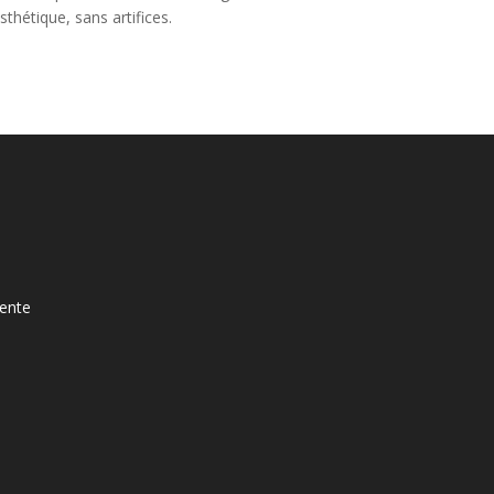
thétique, sans artifices.
ente