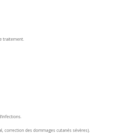
e traitement.
’infections.
obal, correction des dommages cutanés sévères).