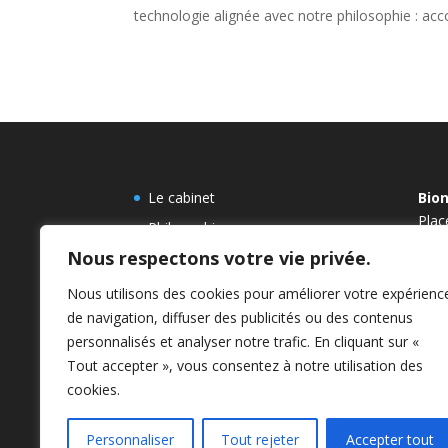
technologie alignée avec notre philosophie : acc
Le cabinet
Bio
Plac
Philosophie
Ohai
Nous respectons votre vie privée.
Parcours Dr Potdevin
Bra
Bionomie
15′ 
Nous utilisons des cookies pour améliorer votre expérienc
Tel.
de navigation, diffuser des publicités ou des contenus
Fax:
personnalisés et analyser notre trafic. En cliquant sur «
Tout accepter », vous consentez à notre utilisation des
cookies.
Personnaliser
Tout rejeter
Accepter tout